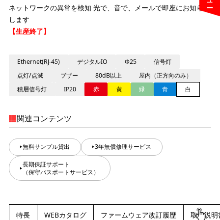
ネットワークの異常を検知 光で、音で、メールで即座にお知らせ
します
【生産終了】
Ethernet(RJ-45)
デジタルIO
Φ25
信号灯
点灯/点滅
ブザー
80dB以上
屋内（正方向のみ）
積層信号灯
IP20
赤
黄
緑
青
白
関連コンテンツ
無料サンプル貸出
3年無償修理サービス
長期保証サポート
（保守パスポートサービス）
特長
WEBカタログ
ファームウェア改訂履歴
取扱説明