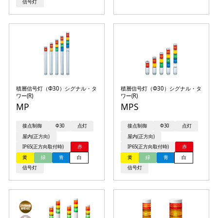
信号灯
積層信号灯（Φ30）シグナル・タ
積層信号灯（Φ30）シグナル・タ
ワー(R)
ワー(R)
MP
MPS
接点制御
Φ30
点灯
接点制御
Φ30
点灯
屋内(正方向)
屋内(正方向)
IP65(正方向取付時)
赤
IP65(正方向取付時)
赤
黄
緑
青
白
黄
緑
青
白
信号灯
信号灯