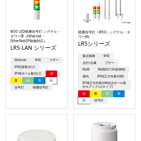
Φ50 LED積層信号灯 シグナル・
積層信号灯（Φ50）シグナル・タ
タワー®（Ethernet・
ワー(R)
EtherNet/IP制御対応）
LR5シリーズ
LR5-LAN シリーズ
接点制御
Φ50
Ethernet
Φ50
ブザー
点灯/点滅
ブザー
IP65(直取付け)
85dB
80dB(DC12V使用時)
IP54(ポール取付け)
赤
屋内
IP65(正方向取付時)
黄
緑
青
白
IP54(正方向取付時)(LJ(ポール取
付+Lアングル)タイプ)
信号灯
積層信号灯
赤
黄
緑
青
白
信号灯