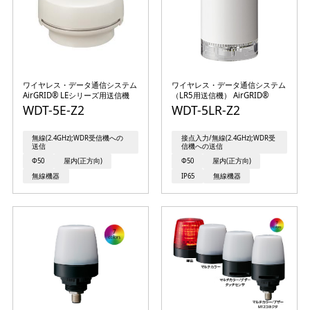
ワイヤレス・データ通信システム
ワイヤレス・データ通信システム
AirGRID® LEシリーズ用送信機
（LR5用送信機） AirGRID®
WDT-5E-Z2
WDT-5LR-Z2
無線(2.4GHz);WDR受信機への
接点入力/無線(2.4GHz);WDR受
送信
信機への送信
Φ50
屋内(正方向)
Φ50
屋内(正方向)
無線機器
IP65
無線機器