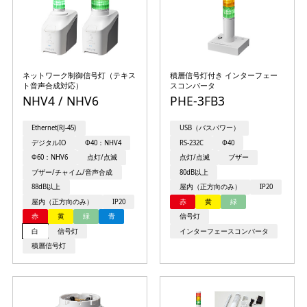
ネットワーク制御信号灯（テキス
積層信号灯付き インターフェー
ト音声合成対応）
スコンバータ
NHV4 / NHV6
PHE-3FB3
Ethernet(RJ-45)
USB（バスパワー）
デジタルIO
Φ40：NHV4
RS-232C
Φ40
Φ60：NHV6
点灯/点滅
点灯/点滅
ブザー
ブザー/チャイム/音声合成
80dB以上
88dB以上
屋内（正方向のみ）
IP20
屋内（正方向のみ）
IP20
赤
黄
緑
赤
黄
緑
青
信号灯
白
信号灯
インターフェースコンバータ
積層信号灯