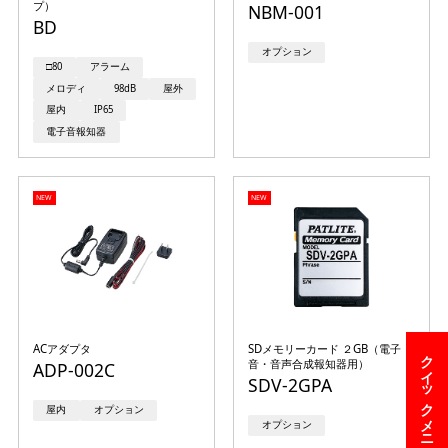
プ）
NBM-001
BD
オプション
□80
アラーム
メロディ
98dB
屋外
屋内
IP65
電子音報知器
NEW
NEW
ACアダプタ
SDメモリーカード ２GB（電子
クイックメニュー
音・音声合成報知器用）
ADP-002C
SDV-2GPA
屋内
オプション
オプション