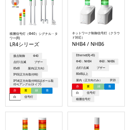
ネットワーク制御信号灯（クラウ
積層信号灯（Φ40）シグナル・タ
ド対応）
ワー(R)
NHB4 / NHB6
LR4シリーズ
Ethernet(RJ-45)
接点制御
Φ40
Φ40：NHB4
Φ60：NHB6
点灯/点滅
ブザー
点灯/点滅
ブザー
85dB
屋内(正方向)
80dB以上
IP65(正方向取付時)
屋内（正方向のみ）
IP20
IP54(正方向取付時)(LJ(ポール取
付+Lアングル)タイプ)
赤
黄
緑
青
赤
黄
緑
青
白
信号灯
白
信号灯
積層信号灯