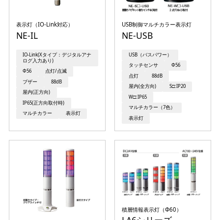
表示灯（IO-Link対応）
USB制御マルチカラー表示灯
NE-IL
NE-USB
IO-Link(Xタイプ：デジタルアナ
USB（バスパワー）
ログ入力あり)
タッチセンサ
Φ56
Φ56
点灯/点滅
点灯
88dB
ブザー
88dB
屋内(全方向)
S□:IP20
屋内(正方向)
W□:IP65
IP65(正方向取付時)
マルチカラー（7色）
マルチカラー
表示灯
表示灯
積層情報表示灯（Φ60）