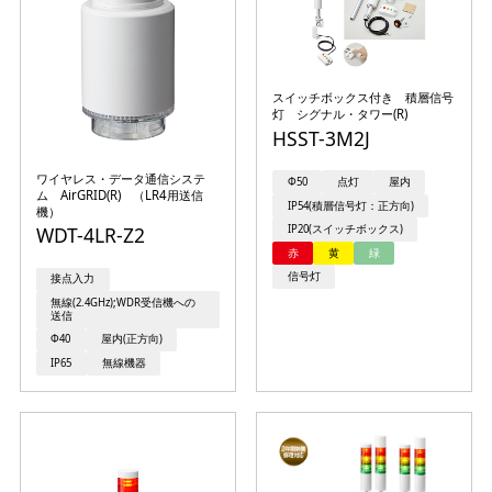
スイッチボックス付き 積層信号
灯 シグナル・タワー(R)
HSST-3M2J
ワイヤレス・データ通信システ
Φ50
点灯
屋内
ム AirGRID(R) （LR4用送信
IP54(積層信号灯：正方向)
機）
WDT-4LR-Z2
IP20(スイッチボックス)
赤
黄
緑
信号灯
接点入力
無線(2.4GHz);WDR受信機への
送信
Φ40
屋内(正方向)
IP65
無線機器