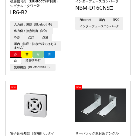
積層信号灯（Bluetooth® 制御）
インターフェースコンバータ
シグナル・タワー®
NBM-D16CNS□
LR6-B2
Ethernet
屋内
IP20
入力側：無線（Bluetooth®）
インターフェースコンバータ
出力側：接点制御（I/O）
Φ60
点灯
点滅
屋内（防塵・防水仕様ではあり
ません）
赤
黄
緑
青
白
積層信号灯
無線機器（Bluetooth® LE）
NEW
NEW
電子音報知器（盤用IP65タイ
サーバラック取付用アングル