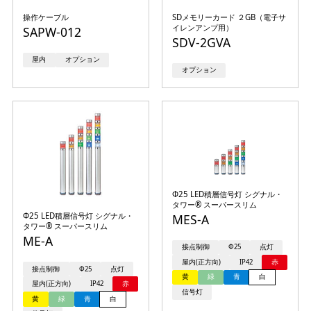
操作ケーブル
SDメモリーカード ２GB（電子サ
イレンアンプ用）
SAPW-012
SDV-2GVA
屋内
オプション
オプション
Φ25 LED積層信号灯 シグナル・
タワー® スーパースリム
Φ25 LED積層信号灯 シグナル・
MES-A
タワー® スーパースリム
ME-A
接点制御
Φ25
点灯
屋内(正方向)
IP42
赤
接点制御
Φ25
点灯
黄
緑
青
白
屋内(正方向)
IP42
赤
信号灯
黄
緑
青
白