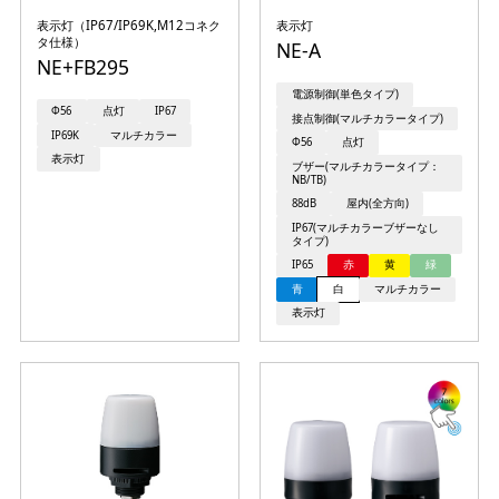
表示灯（IP67/IP69K,M12コネク
表示灯
タ仕様）
NE-A
NE+FB295
電源制御(単色タイプ)
Φ56
点灯
IP67
接点制御(マルチカラータイプ)
IP69K
マルチカラー
Φ56
点灯
表示灯
ブザー(マルチカラータイプ：
NB/TB)
88dB
屋内(全方向)
IP67(マルチカラーブザーなし
タイプ)
IP65
赤
黄
緑
青
白
マルチカラー
表示灯