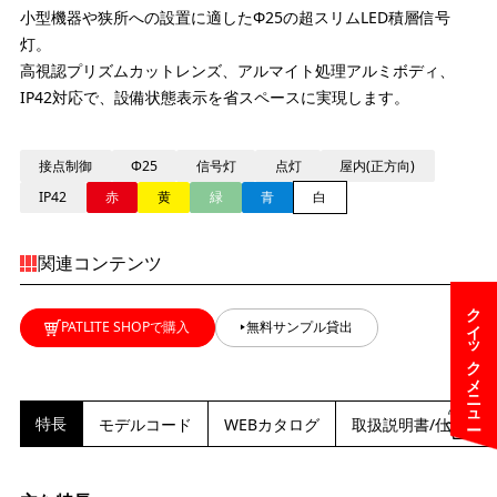
小型機器や狭所への設置に適したΦ25の超スリムLED積層信号
灯。
高視認プリズムカットレンズ、アルマイト処理アルミボディ、
IP42対応で、設備状態表示を省スペースに実現します。
接点制御
Φ25
信号灯
点灯
屋内(正方向)
IP42
赤
黄
緑
青
白
関連コンテンツ
クイックメニュー
PATLITE SHOPで購入
無料サンプル貸出
特長
モデルコード
WEBカタログ
取扱説明書/仕様/外