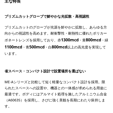
主な特長
プリズムカットグローブで鮮やかな光拡散・高視認性
プリズムカットのグローブが光源を鮮やかに拡散し、あらゆる方
向からの視認性を高めます。耐衝撃性・耐熱性に優れたポリカー
1300mcd
800mcd
ボネートレンズを採用しており、赤
・黄
・緑
1100mcd
500mcd
800mcd
・青
・白
以上の高光度を実現して
います。
省スペース・コンパクト設計で設置場所を選ばない
ME-Aシリーズと比較して短く軽量なコンパクト設計を採用。限
られたスペースへの設置や、機器との一体感が求められる用途に
最適です。ボディにはアルマイト処理を施したアルミニウム合金
（A6063S）を採用し、さびに強く美観を長期にわたり保持しま
す。