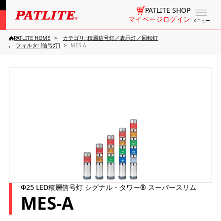
PATLITE SHOP
マイページログイン
メニュー
PATLITE HOME
カテゴリ: 積層信号灯／表示灯／回転灯
フィルタ: [信号灯]
MES-A
Φ25 LED積層信号灯 シグナル・タワー® スーパースリム
MES-A