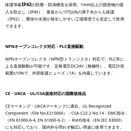
IP42
保護等級
の防塵・防滴構造を採用。1mm以上の固形物の侵
入を防止し（IP4X）、垂直から15°以内の滴下水からも保護
（IPX2）。塵埃や水滴が発生しやすい工場環境でも安定して使用
できます。
NPNオープンコレクタ対応・PLC直接駆動
NPNオープンコレクタ（NPN型トランジスタ）対応で、PLC等に
よる直接駆動が可能です。定格電圧DC24V（無極性）、電圧許容
範囲±10%で、外部保護ヒューズ（1A）を内蔵しています。
CE・UKCA・UL/CSA規格対応の国際規格品
CEマーキング・UKCAマーキングに適合。UL Recognized
Component（File No.E215660）・CSA-C22.2 No.14・EMC指令
（EN 61000-6-4, EN 61000-6-2）・RoHS指令（EN IEC 63000）
にも対応しており、国内外を問わず幅広い用途に使用できます。