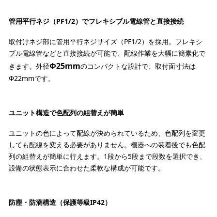
管用平行ネジ（PF1/2）でフレキシブル電線管と直接接続
取付けネジ部に管用平行ネジサイズ（PF1/2）を採用。フレキシ
ブル電線管などと直接接続が可能で、配線作業を大幅に簡素化で
Φ25mm
きます。外径
のコンパクトな設計で、取付面寸法は
Φ22mmです。
ユニット構造で色配列の組替えが簡単
ユニットの色によって配線が決められているため、色配列を変更
しても配線を変える必要がありません。機器への装着後でも色配
列の組替えが簡単に行えます。1段から5段まで段数を選択でき、
設備の状態表示に合わせた柔軟な構成が可能です。
防塵・防滴構造（保護等級IP42）