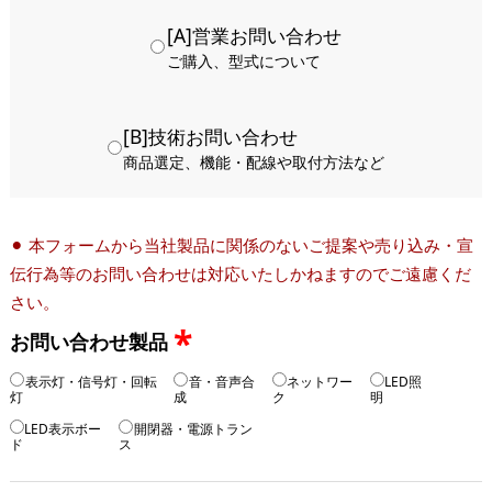
[A]営業お問い合わせ
ご購入、型式について
[B]技術お問い合わせ
商品選定、機能・配線や取付方法など
⚫︎ 本フォームから当社製品に関係のないご提案や売り込み・宣
伝行為等のお問い合わせは対応いたしかねますのでご遠慮くだ
さい。
*
お問い合わせ製品
表示灯・信号灯・回転
音・音声合
ネットワー
LED照
灯
成
ク
明
LED表示ボー
開閉器・電源トラン
ド
ス