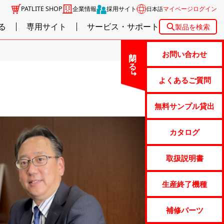
PATLITE SHOP
企業情報
採用サイト
マイページログイン
日本語
る
専用サイト
サービス・サポート
製品を検索
閉じる
お問い合わせ
よくあるご質問
無料サンプル貸出
カタログ
取扱説明書
生産終了機種
補修パーツ