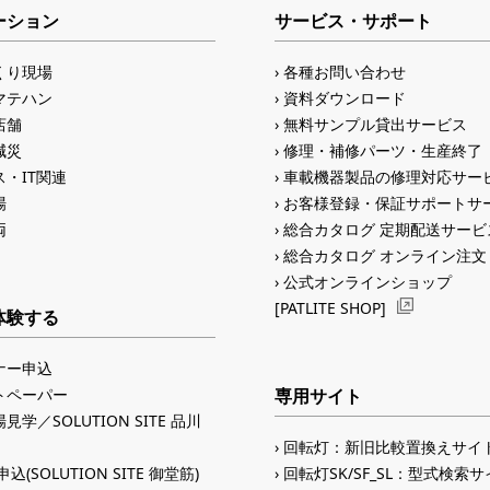
ーション
サービス・サポート
くり現場
各種お問い合わせ
マテハン
資料ダウンロード
店舗
無料サンプル貸出サービス
減災
修理・補修パーツ・生産終了
・IT関連
車載機器製品の修理対応サー
場
お客様登録・保証サポートサ
両
総合カタログ 定期配送サービ
総合カタログ オンライン注文
公式オンラインショップ
[PATLITE SHOP]
体験する
ナー申込
トペーパー
専用サイト
見学／SOLUTION SITE 品川
回転灯：新旧比較置換えサイ
込(SOLUTION SITE 御堂筋)
回転灯SK/SF_SL：型式検索