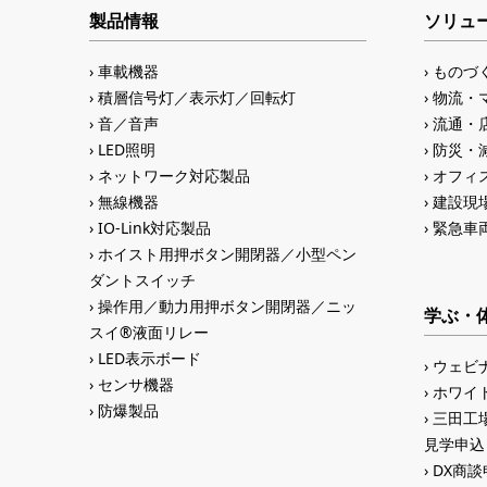
製品情報
ソリュ
車載機器
ものづ
積層信号灯／表示灯／回転灯
物流・
音／音声
流通・
LED照明
防災・
ネットワーク対応製品
オフィス
無線機器
建設現
IO-Link対応製品
緊急車
ホイスト用押ボタン開閉器／小型ペン
ダントスイッチ
操作用／動力用押ボタン開閉器／ニッ
学ぶ・
スイ®液面リレー
LED表示ボード
ウェビ
センサ機器
ホワイ
防爆製品
三田工場
見学申込
DX商談申