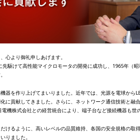
り、心より御礼申しあげます。
界に先駆けて高性能マイクロモータの開発に成功し、1965年（
す。
機器を作り上げてまいりました。近年では、光源を電球からL
期化に貢献してきました。さらに、ネットワーク通信技術と融
春日電機株式会社との経営統合により、端子台など接続機器も世
ただけるように、高いレベルの品質維持、各国の安全規格の取
まいりました。