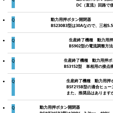
DC（直流）回路で
動力用押ボタン開閉器
BS230B3型は30Aなので、三相
生産終了機種 動力用
BS902型の電流調整方
生産終了機種 動力用押ボ
BS3152型 単相用の接
生産終了機種 動力用押
BSF215B型の適合ヒュ
また、推奨品はあります
動力用押ボタン開閉器