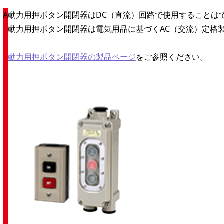
動力用押ボタン開閉器はDC（直流）回路で使用することは
動力用押ボタン開閉器は電気用品に基づくAC（交流）定格
動力用押ボタン開閉器の製品ページ
をご参照ください。