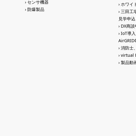
センサ機器
ホワイ
防爆製品
三田工場
見学申込
DX商談申
IoT導
AirGR
消防士、
virtual
製品動