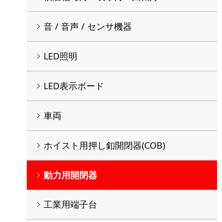
音 / 音声 / センサ機器
LED照明
LED表示ボード
車両
ホイスト用押し釦開閉器(COB)
動力用開閉器
工業用端子台