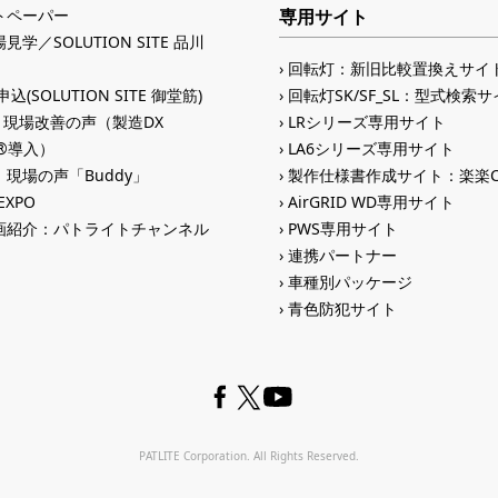
トペーパー
専用サイト
見学／SOLUTION SITE 品川
回転灯：新旧比較置換えサイ
込(SOLUTION SITE 御堂筋)
回転灯SK/SF_SL：型式検索
入 現場改善の声（製造DX
LRシリーズ専用サイト
ID®導入）
LA6シリーズ専用サイト
現場の声「Buddy」
製作仕様書作成サイト：楽楽C
 EXPO
AirGRID WD専用サイト
画紹介：パトライトチャンネル
PWS専用サイト
連携パートナー
車種別パッケージ
青色防犯サイト
PATLITE Corporation. All Rights Reserved.