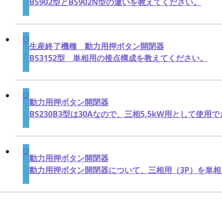
BS902型とBS902N型の違いを教えてください。
生産終了機種 動力用押ボタン開閉器
BS3152型 単相用の接点構成を教えてください。
動力用押ボタン開閉器
BS230B3型は30Aなので、三相5.5kW用として使用
動力用押ボタン開閉器
動力用押ボタン開閉器について、三相用（3P）を単相