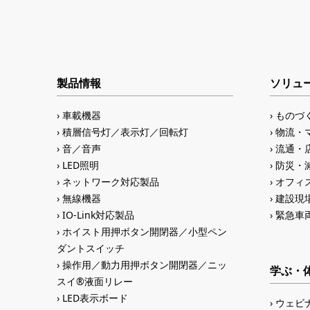
製品情報
ソリュ
車載機器
ものづ
積層信号灯／表示灯／回転灯
物流・
音／音声
流通・
LED照明
防災・
ネットワーク対応製品
オフィス
無線機器
建設現
IO-Link対応製品
緊急車
ホイスト用押ボタン開閉器／小型ペン
ダントスイッチ
操作用／動力用押ボタン開閉器／ニッ
学ぶ・
スイ®液面リレー
LED表示ボード
ウェビ