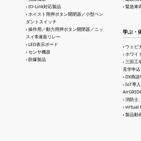
IO-Link対応製品
緊急車
ホイスト用押ボタン開閉器／小型ペン
ダントスイッチ
操作用／動力用押ボタン開閉器／ニッ
学ぶ・
スイ®液面リレー
LED表示ボード
ウェビ
センサ機器
ホワイ
防爆製品
三田工場
見学申込
DX商談申
IoT導
AirGR
消防士、
virtual
製品動