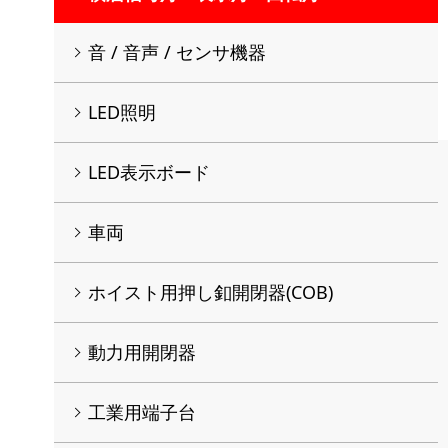
音 / 音声 / センサ機器
LED照明
LED表示ボード
車両
ホイスト用押し釦開閉器(COB)
動力用開閉器
工業用端子台