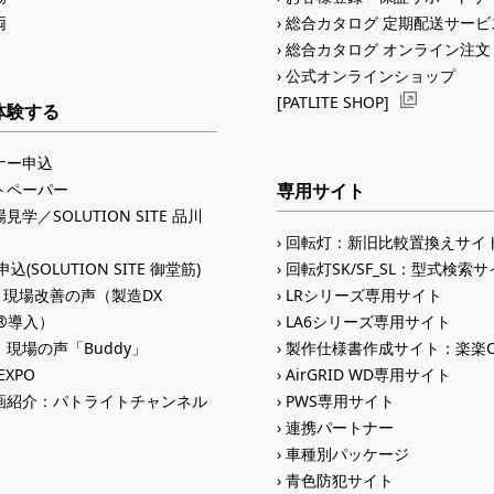
両
総合カタログ 定期配送サービ
総合カタログ オンライン注文
公式オンラインショップ
[PATLITE SHOP]
体験する
ナー申込
トペーパー
専用サイト
見学／SOLUTION SITE 品川
回転灯：新旧比較置換えサイ
込(SOLUTION SITE 御堂筋)
回転灯SK/SF_SL：型式検索
入 現場改善の声（製造DX
LRシリーズ専用サイト
ID®導入）
LA6シリーズ専用サイト
現場の声「Buddy」
製作仕様書作成サイト：楽楽C
 EXPO
AirGRID WD専用サイト
画紹介：パトライトチャンネル
PWS専用サイト
連携パートナー
車種別パッケージ
青色防犯サイト