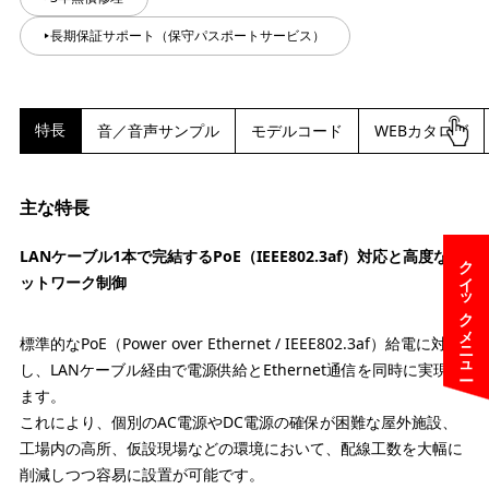
長期保証サポート（保守パスポートサービス）
特長
音／音声サンプル
モデルコード
WEBカタログ
主な特長
LANケーブル1本で完結するPoE（IEEE802.3af）対応と高度なネ
クイックメニュー
ットワーク制御
標準的なPoE（Power over Ethernet / IEEE802.3af）給電に対応
し、LANケーブル経由で電源供給とEthernet通信を同時に実現し
ます。
これにより、個別のAC電源やDC電源の確保が困難な屋外施設、
工場内の高所、仮設現場などの環境において、配線工数を大幅に
削減しつつ容易に設置が可能です。