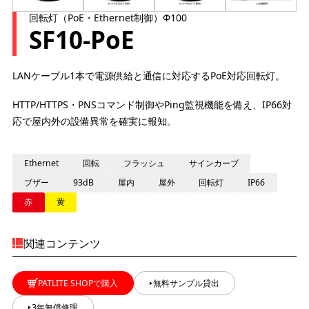
回転灯（PoE・Ethernet制御）Φ100
SF10-PoE
LANケーブル1本で電源供給と通信に対応するPoE対応回転灯。
HTTP/HTTPS・PNSコマンド制御やPing監視機能を備え、IP66対
応で屋内外の設備異常を確実に報知。
Ethernet
回転
フラッシュ
サインカーブ
ブザー
93dB
屋内
屋外
回転灯
IP66
赤
黄
関連コンテンツ
PATLITE SHOPで購入
無料サンプル貸出
3年無償修理