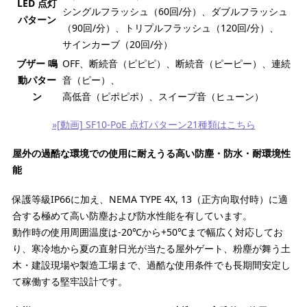
LED 点灯
シングルフラッシュ（60回/分）、ダブルフラッシュ
パターン
（90回/分）、トリプルフラッシュ（120回/分）、
サインカーブ（20回/分）
ブザー 鳴
OFF、断続音（ピピピ）、断続音（ピーピー）、連続
動パター
音（ピー）、
ン
高低音（ピポピポ）、スイープ音（ヒューン）
»[動画] SF10-PoE 点灯パターン21種類はこちら
屋外の過酷な環境での使用に耐えうる高い防塵・防水・耐環境性
能
保護等級IP66に加え、NEMA TYPE 4X, 13（正方向取付時）に適
合する極めて高い防塵および防水性能を有しています。
動作時の使用周囲温度は-20℃から+50℃まで幅広く対応してお
り、寒冷地から夏の直射日光が当たる屋外ゲート、粉塵が舞う土
木・建設現場や製造工場まで、過酷な使用条件でも長期間安定し
て稼働する堅牢設計です。