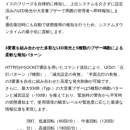
イスのフリーズを自律的に検知し、上位システムを介さずに設定
済みのLED発光や大音量ブザーで周囲の管理者へ即時報知しま
す。
通信復旧時にも自動で状態復帰の報知を行うため、システムダウ
ンタイムの最小化に貢献します。
3要素を組み合わせた多彩なLED発光と5種類のブザー鳴動による
柔軟な報知パターン
HTTP(S)やSOCKET通信を用いたコマンド送信により、LEDの「点
灯パターン（7種類）」「減光設定の有無」「半面点灯の有無」
の3要素を自在に組み合わせた高度な発光制御が可能です。
さらに、最大93dB（Typ.）の大音量ブザーは5種類の鳴動パター
ンと減音設定（-10dB）を備えており、緊急時の警告から平常時
の状態通知まで、使用環境の騒音レベルや緊急度に応じた最適な
情報伝達を実現します。
消灯、低速回転（60回/分）、中速回転（120回/
分）、高速回転（180回/分）、