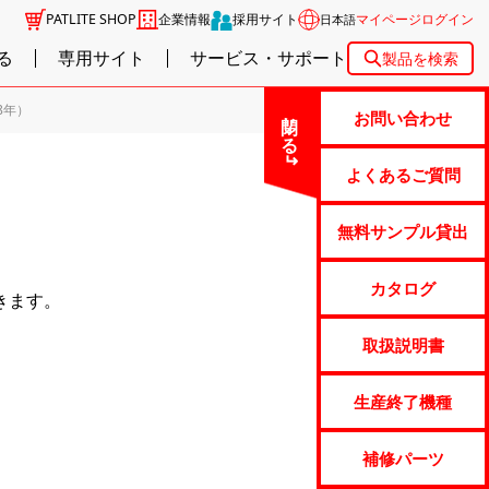
PATLITE SHOP
企業情報
採用サイト
マイページログイン
日本語
る
専用サイト
サービス・サポート
製品を検索
8年）
閉じる
お問い合わせ
よくあるご質問
無料サンプル貸出
カタログ
きます。
取扱説明書
生産終了機種
補修パーツ