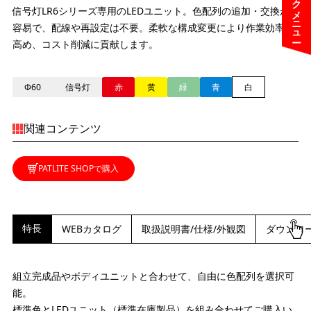
信号灯LR6シリーズ専用のLEDユニット。色配列の追加・交換が
容易で、配線や再設定は不要。柔軟な構成変更により作業効率を
高め、コスト削減に貢献します。
Φ60
信号灯
赤
黄
緑
青
白
関連コンテンツ
PATLITE SHOPで購入
特長
WEBカタログ
取扱説明書/仕様/外観図
ダウンロ
組立完成品やボディユニットと合わせて、自由に色配列を選択可
能。
標準色とLEDユニット（標準在庫製品）を組み合わせてご購入い