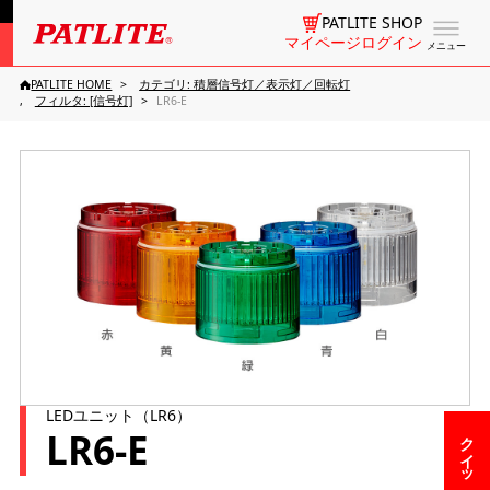
PATLITE SHOP
マイページログイン
メニュー
PATLITE HOME
カテゴリ: 積層信号灯／表示灯／回転灯
フィルタ: [信号灯]
LR6-E
LEDユニット（LR6）
LR6-E
クイックメニュー