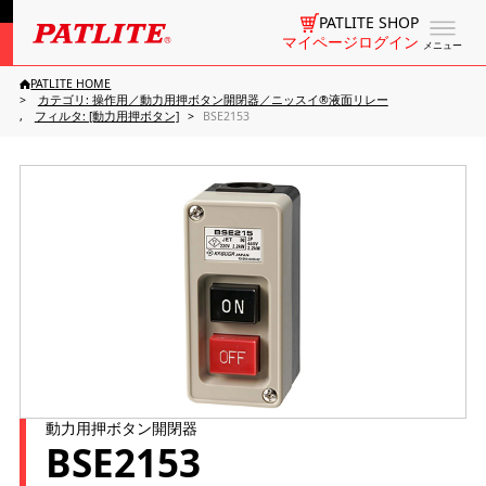
PATLITE SHOP
マイページログイン
メニュー
PATLITE HOME
カテゴリ: 操作用／動力用押ボタン開閉器／ニッスイ®液面リレー
フィルタ: [動力用押ボタン]
BSE2153
動力用押ボタン開閉器
BSE2153