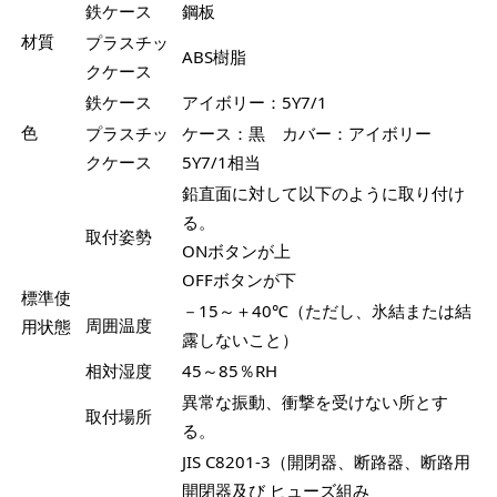
鉄ケース
鋼板
材質
プラスチッ
ABS樹脂
クケース
鉄ケース
アイボリー：5Y7/1
色
プラスチッ
ケース：黒 カバー：アイボリー
クケース
5Y7/1相当
鉛直面に対して以下のように取り付け
る。
取付姿勢
ONボタンが上
OFFボタンが下
標準使
－15～＋40℃（ただし、氷結または結
周囲温度
用状態
露しないこと）
相対湿度
45～85％RH
異常な振動、衝撃を受けない所とす
取付場所
る。
JIS C8201-3（開閉器、断路器、断路用
開閉器及び ヒューズ組み