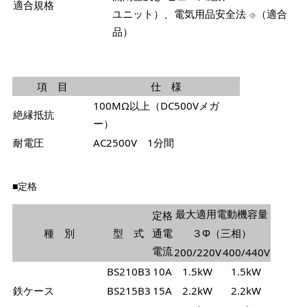
適合規格
ユニット）、電気用品安全法
（適合
品）
項 目
仕 様
100MΩ以上（DC500Vメガ
絶縁抵抗
ー）
耐電圧
AC2500V 1分間
■定格
最大適用電動機容量
定格
種 別
型 式
通電
３Φ（三相）
電流
200/220V
400/440V
BS210B3
10A
1.5kW
1.5kW
鉄ケース
BS215B3
15A
2.2kW
2.2kW