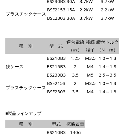
BS230B3
30A
3.7kW
3.7kW
BSE2153
15A
2.2kW
2.2kW
プラスチックケース
BSE2303
30A
3.7kW
3.7kW
適合電線
接続
締付トルク
種 別
型 式
（㎟）
端子
（N・m）
BS210B3
1.25
M3.5
1.0～1.3
鉄ケース
BS215B3
2
M4
1.4～1.8
BS230B3
3.5
M5
2.5～3.5
BSE2153
2
M3.5
1.0～1.3
プラスチックケース
BSE2303
3.5
M4
1.4～1.8
■製品ラインアップ
種 別
型式
概略質量
BS210B3
140g