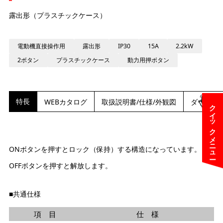
露出形（プラスチックケース）
電動機直接操作用
露出形
IP30
15A
2.2kW
2ボタン
プラスチックケース
動力用押ボタン
特長
WEBカタログ
取扱説明書/仕様/外観図
ダウンロ
クイックメニュー
ONボタンを押すとロック（保持）する構造になっています。
OFFボタンを押すと解放します。
■共通仕様
項 目
仕 様