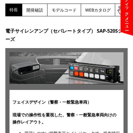
クイックメニュー
特長
開発秘話
モデルコード
WEBカタログ
ダウン
電子サイレンアンプ（セパレートタイプ） SAP-520Sシリ
ーズ
フェイスデザイン（警察・一般緊急車両）
現場での操作性を重視した、警察・一般緊急車両向けの
操作レイアウト。