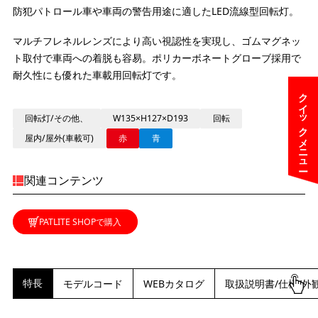
防犯パトロール車や車両の警告用途に適したLED流線型回転灯。
マルチフレネルレンズにより高い視認性を実現し、ゴムマグネッ
ト取付で車両への着脱も容易。ポリカーボネートグローブ採用で
耐久性にも優れた車載用回転灯です。
クイックメニュー
回転灯/その他、
W135×H127×D193
回転
屋内/屋外(車載可)
赤
青
関連コンテンツ
PATLITE SHOPで購入
特長
モデルコード
WEBカタログ
取扱説明書/仕様/外