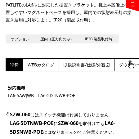
PATLITEのLA6型に対応した据置きブラケット。机上や設備上へ設
置しやすいマグネットベースを採用し、屋内での状態表示灯の据
置き運用に対応します。IP20（製品取付時）。
オプション
屋内（正方向のみ）
IP20(製品取付時)
特長
WEBカタログ
取扱説明書/仕様/外観図
ダウンロ
対応機種
LA6-5AWJWB、LA6-5DTNWB-POE
SZW-060
にはスイッチ機能は付属しておりません。
LA6-5DTNWB-POE
SZW-060
LA6-
に
を取付けても
5DSNWB-POE
にはなりませんのでご注意ください。