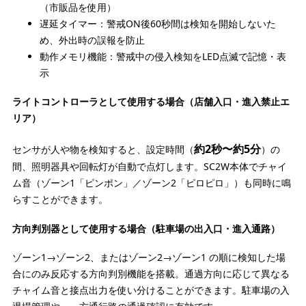
（市販品を使用）
遅延タイマー：警戒ON後60秒間は検知を開始しないた
め、外出時の誤報を防止
動作メモリ機能：警戒中の侵入検知をLED点滅で記憶・表
示
ライトコントローラとして使用する場合（店舗入口・進入禁止エ
リア）
約2秒〜約5分
センサが人や物を検知すると、設定時間（
）の
間、照明器具や回転灯が自動で点灯します。SC2W本体でチャイ
ム音（ゾーン1「ピンポン」／ゾーン2「ピロピロ」）も同時に鳴
らすことができます。
方向判別器として使用する場合（駐車場の出入口・進入通路）
ゾーン1→ゾーン2、またはゾーン2→ゾーン1 の順に検知した場
合にのみ反応する方向判別機能を搭載。通過方向に応じて異なる
チャイム音と接点出力を使い分けることができます。駐車場の入