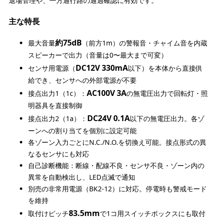
退場管理や、一方通行路の通過確認に有効です。
主な特長
約75dB
最大音量
（前方1m）の警報音・チャイム音を内蔵
スピーカーで出力（音量は0〜最大まで可変）
DC12V 330mA
センサ用電源（
以下）を本体から直接供
給でき、センサへの外部電源が不要
AC100V 3A
接点出力1（1c）：
の無電圧出力で回転灯・照
明器具を直接制御
DC24V 0.1A
接点出力2（1a）：
以下の無電圧出力。各ゾ
ーンへの割り当てを個別に設定可能
各ゾーン入力ごとにN.C./N.O.を切換え可能。接点形式の異
なるセンサにも対応
自己診断機能：断線・配線不良・センサ不良・ゾーン内の
異常を自動検出し、LED点滅で通知
別売の非常用電源（BK2-12）に対応。停電時も警戒モード
を維持
83.5mm
取付けピッチ
で1コ用スイッチボックスにも取付