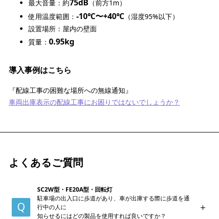
75dB
最大音量：約
（前方1m）
-10℃〜+40℃
使用温度範囲：
（湿度95%以下）
設置場所：屋内の壁面
0.95kg
質量：
導入事例はこちら
『配線工事の困難な場所への無線通知』
車両出庫表示の配線工事にお困りではないでしょうか？
よくあるご質問
SC2W型・FE20A型・回転灯
駐車場の出入口に歩道があり、車が出庫する際に歩道を通
行中の人に
知らせるにはどの製品を使用すれば良いですか？