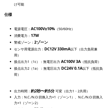
け可能
仕様
AC100V±10%
電源電圧：
（50/60Hz）
17W
消費電力：
2ゾーン
警戒ゾーン：
DC12V 330mA
センサ用電源出力：
以下（出力負荷兼
用）
AC100V 3A
接点出力1（1c）：無電圧出力
（抵抗負荷）
DC24V 0.1A
接点出力2（1a）：無電圧出力
以下（抵抗負
荷）
約2秒〜約5分
出力時間：
可変（出力1・2共用）
入力：N.C./N.O.切換入力×1（ゾーン1）、N.C./N.O.切換入
力×1（ゾーン2）