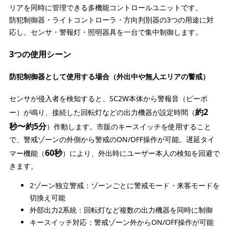
リアを同時に管理できる多機能コントロールユニットです。
防犯制御器・ライトコントローラ・方向判別器の3つの用途に対
応し、センサ・警報灯・照明器具を一台で集中制御します。
3つの使用シーン
防犯制御器として使用する場合（外出中や無人エリアの警戒）
センサが侵入者を検知すると、SC2W本体から警報音（ピーポ
約2
ー）が鳴り、接続した回転灯などの出力機器が設定時間（
秒〜約5分
）作動します。市販のキースイッチを使用すること
で、警戒ゾーンの外側から警戒のON/OFF操作が可能。遅延タイ
60秒
マー機能（
）により、外出時にユーザー本人の検知を回避で
きます。
2ゾーン独立警戒：ゾーンごとに警戒モード・来客モードを
切換え可能
外部出力2系統：回転灯など複数の出力機器を同時に制御
キースイッチ対応：警戒ゾーン外からON/OFF操作が可能