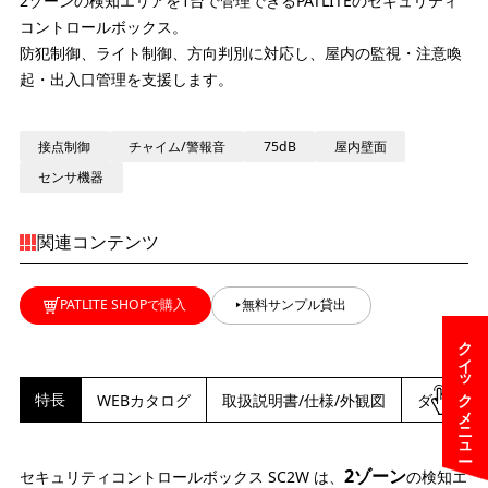
2ゾーンの検知エリアを1台で管理できるPATLITEのセキュリティ
コントロールボックス。
防犯制御、ライト制御、方向判別に対応し、屋内の監視・注意喚
起・出入口管理を支援します。
接点制御
チャイム/警報音
75dB
屋内壁面
センサ機器
関連コンテンツ
PATLITE SHOPで購入
無料サンプル貸出
クイックメニュー
特長
WEBカタログ
取扱説明書/仕様/外観図
ダウンロ
2ゾーン
セキュリティコントロールボックス SC2W は、
の検知エ