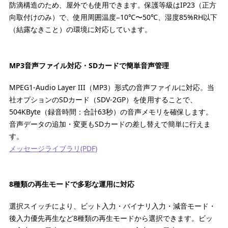
防滴構造のため、屋外でも使用できます。保護等級はIP23（正方
向取付けのみ）で、使用周囲温度−10℃〜50℃、湿度85%RH以下
（結露なきこと）の環境に対応しています。
MP3音声ファイル対応・SDカードで簡単音声管理
MPEG1-Audio Layer III（MP3）形式の音声ファイルに対応。当
社オプションのSDカード（SDV-2GP）を使用することで、
504KByte（録音時間：合計63秒）の音声メモリを確保します。
音声データの追加・変更もSDカードの差し替えで簡単に行えま
す。
メッセージライブラリ(PDF)
8種類の再生モードで多彩な運用に対応
選択スイッチにより、ビット入力・バイナリ入力・減音モード・
後入力優先再生など8種類の再生モードから選択できます。ビッ