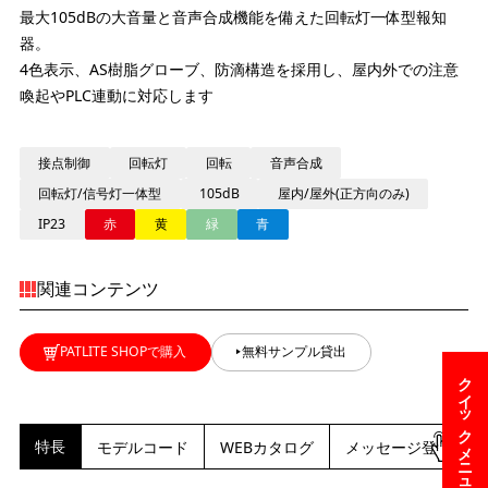
最大105dBの大音量と音声合成機能を備えた回転灯一体型報知
器。
4色表示、AS樹脂グローブ、防滴構造を採用し、屋内外での注意
喚起やPLC連動に対応します
接点制御
回転灯
回転
音声合成
回転灯/信号灯一体型
105dB
屋内/屋外(正方向のみ)
IP23
赤
黄
緑
青
関連コンテンツ
PATLITE SHOPで購入
無料サンプル貸出
クイックメニュー
特長
モデルコード
WEBカタログ
メッセージ登録依頼