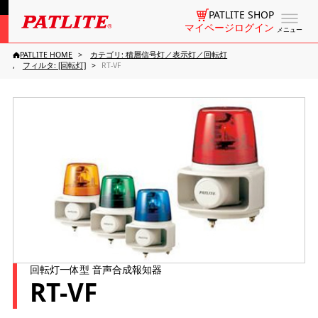
PATLITE SHOP
マイページログイン
メニュー
PATLITE HOME
カテゴリ: 積層信号灯／表示灯／回転灯
フィルタ: [回転灯]
RT-VF
回転灯一体型 音声合成報知器
RT-VF