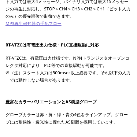
ト入力では最大4メッセージ、バイナリ入力では最大15メッセー
ジの再生に対応し、STOP＞CH4＞CH3＞CH2＞CH1（ビット入力
のみ）の優先順位で制御できます。
MP3再生報知器の手配フロー
RT-VFZCは有電圧出力仕様・PLC直接駆動に対応
RT-VFZCは、有電圧出力仕様です。NPNトランジスタオープンコ
レクタ対応により、PLC等での直接駆動が可能です。
（注）スタート入力は500msec以上必要です。それ以下の入力
では動作しない場合があります。
豊富なカラーバリエーションとAS樹脂グローブ
グローブカラーは赤・黄・緑・青の4色をラインアップ。グロー
ブには耐候性・透光性に優れたAS樹脂を採用しています。