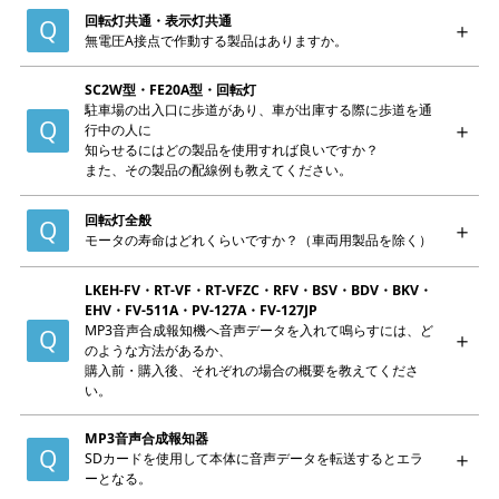
回転灯共通・表示灯共通
無電圧A接点で作動する製品はありますか。
SC2W型・FE20A型・回転灯
駐車場の出入口に歩道があり、車が出庫する際に歩道を通
行中の人に
知らせるにはどの製品を使用すれば良いですか？
また、その製品の配線例も教えてください。
回転灯全般
モータの寿命はどれくらいですか？（車両用製品を除く）
LKEH-FV・RT-VF・RT-VFZC・RFV・BSV・BDV・BKV・
EHV・FV-511A・PV-127A・FV-127JP
MP3音声合成報知機へ音声データを入れて鳴らすには、ど
のような方法があるか、
購入前・購入後、それぞれの場合の概要を教えてくださ
い。
MP3音声合成報知器
SDカードを使用して本体に音声データを転送するとエラ
ーとなる。