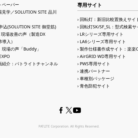
トペーパー
専用サイト
見学／SOLUTION SITE 品川
回転灯：新旧比較置換えサイ
込(SOLUTION SITE 御堂筋)
回転灯SK/SF_SL：型式検索
入 現場改善の声（製造DX
LRシリーズ専用サイト
ID®導入）
LA6シリーズ専用サイト
現場の声「Buddy」
製作仕様書作成サイト：楽楽C
 EXPO
AirGRID WD専用サイト
画紹介：パトライトチャンネル
PWS専用サイト
連携パートナー
車種別パッケージ
青色防犯サイト
PATLITE Corporation. All Rights Reserved.