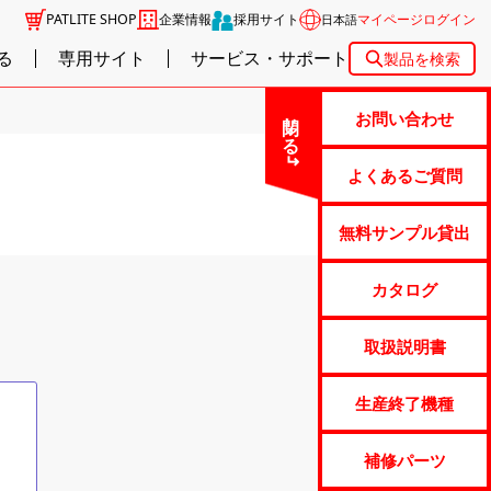
PATLITE SHOP
企業情報
採用サイト
マイページログイン
日本語
る
専用サイト
サービス・サポート
製品を検索
閉じる
お問い合わせ
よくあるご質問
無料サンプル貸出
カタログ
取扱説明書
生産終了機種
る
補修パーツ