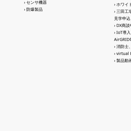
センサ機器
ホワイ
防爆製品
三田工場
見学申込
DX商談申
IoT導
AirGR
消防士、
virtual
製品動