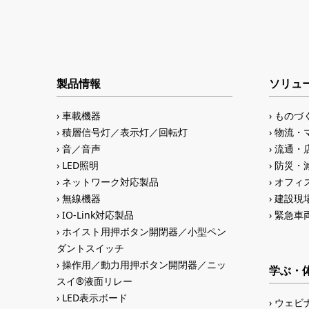
製品情報
ソリュ
車載機器
ものづ
積層信号灯／表示灯／回転灯
物流・
音／音声
流通・
LED照明
防災・
ネットワーク対応製品
オフィス
無線機器
建設現
IO-Link対応製品
緊急車
ホイスト用押ボタン開閉器／小型ペン
ダントスイッチ
操作用／動力用押ボタン開閉器／ニッ
学ぶ・
スイ®液面リレー
LED表示ボード
ウェビ