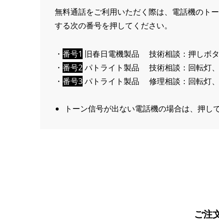
無料通話をご利用いただく際は、電話機のトー
する次の番号を押してください。
・
番号1
旧春日電機製品 技術相談
押しボ
・
番号2
パトライト製品 技術相談
回転灯
・
番号3
パトライト製品 修理相談
回転灯
トーン信号が出ない電話機の場合は、押し
ご注