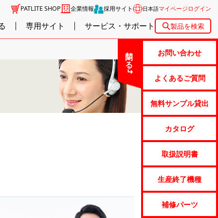
PATLITE SHOP
企業情報
採用サイト
マイページログイン
日本語
る
専用サイト
サービス・サポート
製品を検索
閉じる
お問い合わせ
よくあるご質問
無料サンプル貸出
カタログ
取扱説明書
生産終了機種
補修パーツ