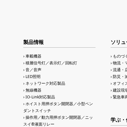
製品情報
ソリュ
車載機器
ものづ
積層信号灯／表示灯／回転灯
物流・
音／音声
流通・
LED照明
防災・
ネットワーク対応製品
オフィス
無線機器
建設現
IO-Link対応製品
緊急車
ホイスト用押ボタン開閉器／小型ペン
ダントスイッチ
操作用／動力用押ボタン開閉器／ニッ
学ぶ・
スイ®液面リレー