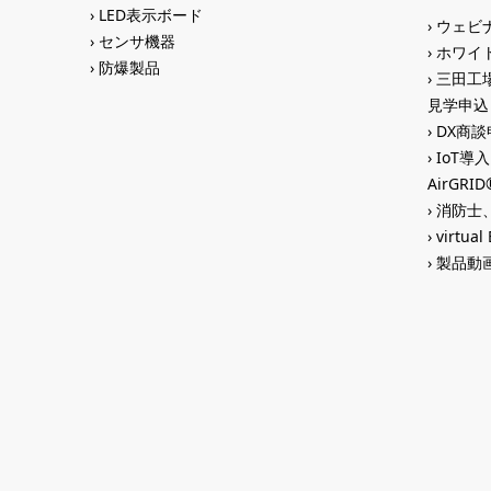
LED表示ボード
ウェビ
センサ機器
ホワイ
防爆製品
三田工場
見学申込
DX商談申
IoT導
AirGR
消防士、
virtual
製品動