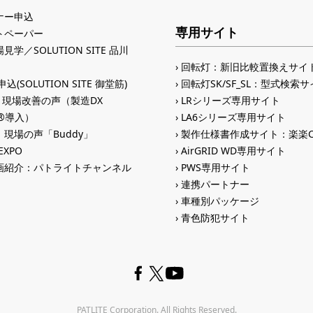
ナー申込
専用サイト
トペーパー
見学／SOLUTION SITE 品川
回転灯：新旧比較置換えサイ
込(SOLUTION SITE 御堂筋)
回転灯SK/SF_SL：型式検索
入 現場改善の声（製造DX
LRシリーズ専用サイト
ID®導入）
LA6シリーズ専用サイト
現場の声「Buddy」
製作仕様書作成サイト：楽楽C
 EXPO
AirGRID WD専用サイト
画紹介：パトライトチャンネル
PWS専用サイト
連携パートナー
車種別パッケージ
青色防犯サイト
PATLITE Corporation. All Rights Reserved.