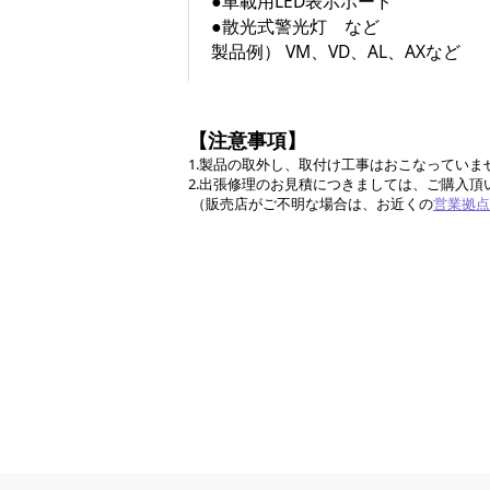
●車載用LED表示ボード
●散光式警光灯 など
製品例） VM、VD、AL、AXなど
【注意事項】
1.製品の取外し、取付け工事はおこなってい
2.出張修理のお見積につきましては、ご購入
（販売店がご不明な場合は、お近くの
営業拠点