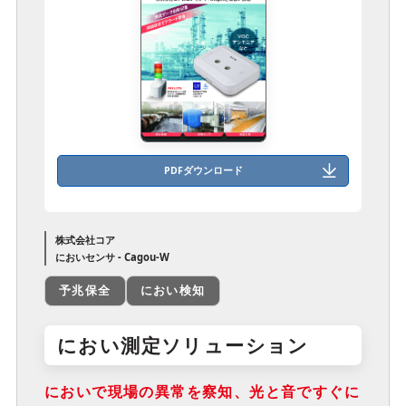
PDFダウンロード
株式会社コア
においセンサ - Cagou-W
予兆保全
におい検知
におい測定ソリューション
においで現場の異常を察知、光と音ですぐに