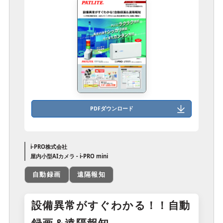
PDFダウンロード
i-PRO株式会社
屋内小型AIカメラ - i-PRO mini
自動録画
遠隔報知
設備異常がすぐわかる！！自動
録画＆遠隔報知