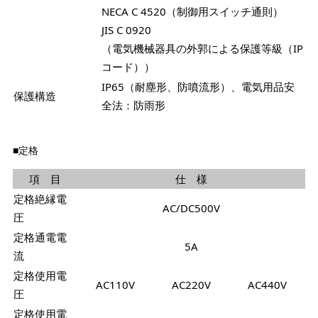
NECA C 4520（制御用スイッチ通則）
JIS C 0920
（電気機械器具の外郭による保護等級（IP
コード））
IP65（耐塵形、防噴流形）、電気用品安
保護構造
全法：防雨形
■定格
項 目
仕 様
定格絶縁電
AC/DC500V
圧
定格通電電
5A
流
定格使用電
AC110V
AC220V
AC440V
圧
定格使用電