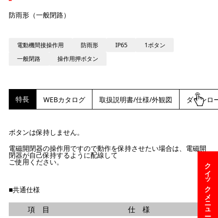
防雨形（一般閉路）
電動機間接操作用
防雨形
IP65
1ボタン
一般閉路
操作用押ボタン
特長
WEBカタログ
取扱説明書/仕様/外観図
ダウンロ
ボタンは保持しません。
電磁開閉器の操作用ですので動作を保持させたい場合は、電磁開
閉器が自己保持するように配線して
ご使用ください。
クイックメニュー
■共通仕様
項 目
仕 様