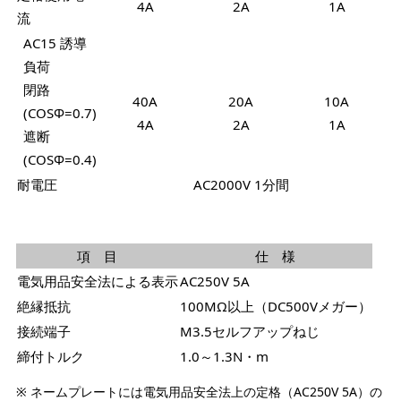
4A
2A
1A
流
AC15 誘導
負荷
閉路
40A
20A
10A
(COSΦ=0.7)
4A
2A
1A
遮断
(COSΦ=0.4)
耐電圧
AC2000V 1分間
項 目
仕 様
電気用品安全法による表示
AC250V 5A
絶縁抵抗
100MΩ以上（DC500Vメガー）
接続端子
M3.5セルフアップねじ
締付トルク
1.0～1.3N・m
※ ネームプレートには電気用品安全法上の定格（AC250V 5A）の