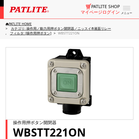
PATLITE SHOP
マイページログイン
メニュー
PATLITE HOME
カテゴリ: 操作用／動力用押ボタン開閉器／ニッスイ®液面リレー
フィルタ: [操作用押ボタン]
WBSTT221ON
操作用押ボタン開閉器
WBSTT221ON