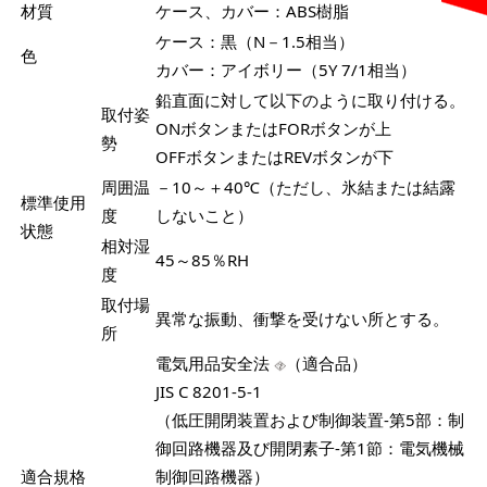
材質
ケース、カバー：ABS樹脂
ケース：黒（N－1.5相当）
色
カバー：アイボリー（5Y 7/1相当）
鉛直面に対して以下のように取り付ける。
取付姿
ONボタンまたはFORボタンが上
勢
OFFボタンまたはREVボタンが下
周囲温
－10～＋40℃（ただし、氷結または結露
標準使用
度
しないこと）
状態
相対湿
45～85％RH
度
取付場
異常な振動、衝撃を受けない所とする。
所
電気用品安全法
（適合品）
JIS C 8201-5-1
（低圧開閉装置および制御装置-第5部：制
御回路機器及び開閉素子-第1節：電気機械
適合規格
制御回路機器）