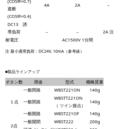
(COSΦ=0.7)
4A
2A
−
遮断
(COSΦ=0.4)
DC13 誘
導負荷
−
−
2A 注
耐電圧
AC1500V 1分間
注 最小適用負荷：DC24V, 10mA（参考値）
■製品ラインアップ
ボタン数
用途
型式
概略質量
一般閉路
WBST221ON
140g
WBSTT221ON
１点
一般閉路
140g
（ ツイン接点）
一般開路
WBST221OF
140g
一般開閉
WBST222
200g
2点