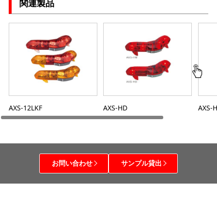
関連製品
AXS-12LKF
AXS-HD
AXS-
お問い合わせ
サンプル貸出