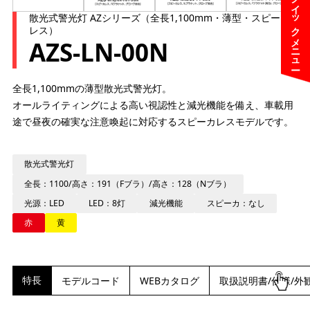
クイックメニュー
散光式警光灯 AZシリーズ（全長1,100mm・薄型・スピーカ
レス）
AZS-LN-00N
全長1,100mmの薄型散光式警光灯。
オールライティングによる高い視認性と減光機能を備え、車載用
途で昼夜の確実な注意喚起に対応するスピーカレスモデルです。
散光式警光灯
全長：1100/高さ：191（Fブラ）/高さ：128（Nブラ）
光源：LED
LED：8灯
減光機能
スピーカ：なし
赤
黄
特長
モデルコード
WEBカタログ
取扱説明書/仕様/外