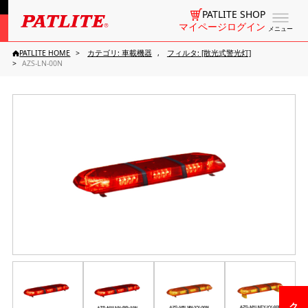
PATLITE SHOP
マイページログイン
メニュー
PATLITE HOME
カテゴリ: 車載機器
フィルタ: [散光式警光灯]
AZS-LN-00N