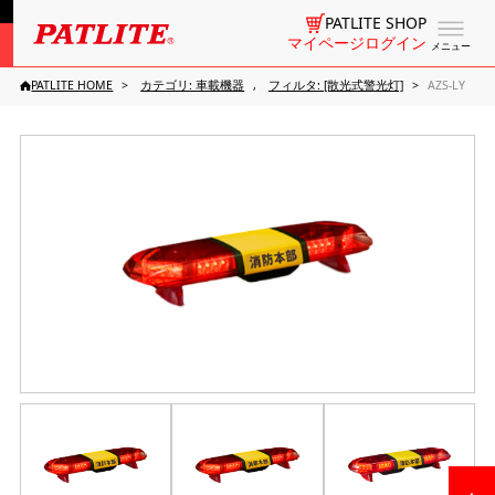
PATLITE SHOP
マイページログイン
メニュー
PATLITE HOME
カテゴリ: 車載機器
フィルタ: [散光式警光灯]
AZS-LY