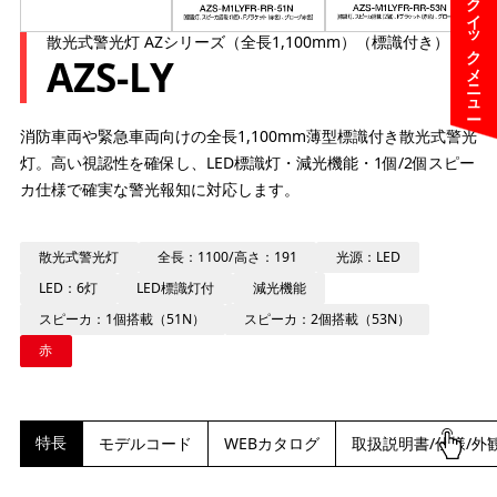
クイックメニュー
散光式警光灯 AZシリーズ（全長1,100mm）（標識付き）
AZS-LY
消防車両や緊急車両向けの全長1,100mm薄型標識付き散光式警光
灯。高い視認性を確保し、LED標識灯・減光機能・1個/2個スピー
カ仕様で確実な警光報知に対応します。
散光式警光灯
全長：1100/高さ：191
光源：LED
LED：6灯
LED標識灯付
減光機能
スピーカ：1個搭載（51N）
スピーカ：2個搭載（53N）
赤
特長
モデルコード
WEBカタログ
取扱説明書/仕様/外