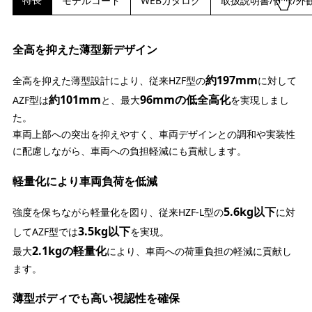
モデルコード
WEBカタログ
取扱説明書/仕様/外
全高を抑えた薄型新デザイン
約197mm
全高を抑えた薄型設計により、従来HZF型の
に対して
約101mm
96mmの低全高化
AZF型は
と、最大
を実現しまし
た。
車両上部への突出を抑えやすく、車両デザインとの調和や実装性
に配慮しながら、車両への負担軽減にも貢献します。
軽量化により車両負荷を低減
5.6kg以下
強度を保ちながら軽量化を図り、従来HZF-L型の
に対
3.5kg以下
してAZF型では
を実現。
2.1kgの軽量化
最大
により、車両への荷重負担の軽減に貢献し
ます。
薄型ボディでも高い視認性を確保