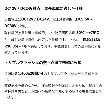
DC12V / DC24V対応、屋外車載に適した仕様
DC12V / DC24V
DC9.5V～
定格電圧は
、電圧許容範囲は
DC30V
に対応。
-30℃～+75℃
取付場所は屋外可（車載用）で、使用周囲温度
ECE
と、厳しい環境条件も想定した仕様です。 さらに、EMCは
R10.05
レベルを満足しており、車載機器としての適用性にも配
慮されています。
トリプルフラッシュの交互点滅で明確に報知
400±20回/分
点滅回数は
のトリプルフラッシュ交互点滅を採
用。
被視認性を高めながら、注意喚起を明確に行えるため、建設車両
や特殊車両など、周囲への確実な報知が求められる場面に適して
います。