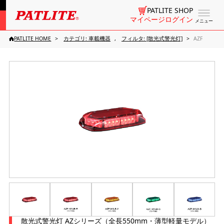
PATLITE SHOP
マイページログイン
メニュー
PATLITE HOME
カテゴリ: 車載機器
フィルタ: [散光式警光灯]
AZF
散光式警光灯 AZシリーズ（全長550mm・薄型軽量モデル）