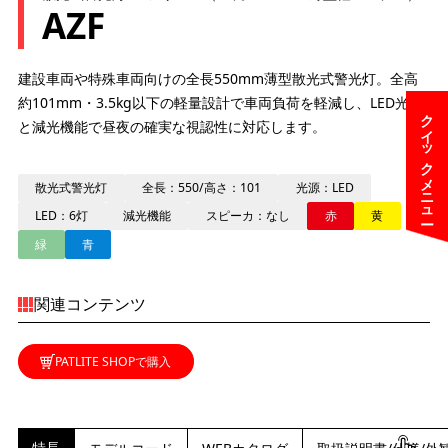
AZF
建設車両や特殊車両向けの全長550mm薄型散光式警光灯。全高
約101mm・3.5kg以下の軽量設計で車両負荷を軽減し、LED光源
クイックメニュー
と減光機能で昼夜の確実な視認性に対応します。
散光式警光灯
全長：550/高さ：101
光源：LED
LED：6灯
減光機能
スピーカ：なし
赤
黄
緑
青
関連コンテンツ
PATLITE SHOPで購入
特長