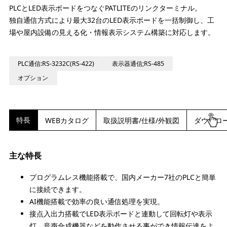
PLCとLED表示ボードをつなぐPATLITEのリンクターミナル。
独自通信方式により最大32台のLED表示ボードを一括制御し、工
場や屋内設備の見える化・情報表示システム構築に対応します。
PLC通信:RS-3232C(RS-422)
表示器通信;RS-485
オプション
特長
WEBカタログ
取扱説明書/仕様/外観図
ダウンロ
主な特長
プログラムレス機能搭載で、国内メーカー7社のPLCと簡単
に接続できます。
AI機能搭載で効率の良い通信処理を実現。
接点入出力搭載でLED表示ボードと連動して回転灯や表示
灯、音声合成機器などを動作させる事ができ情報伝達をよ