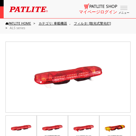
PATLITE SHOP
マイページログイン
メニュー
PATLITE HOME
カテゴリ: 車載機器
フィルタ: [散光式警光灯]
ALS series