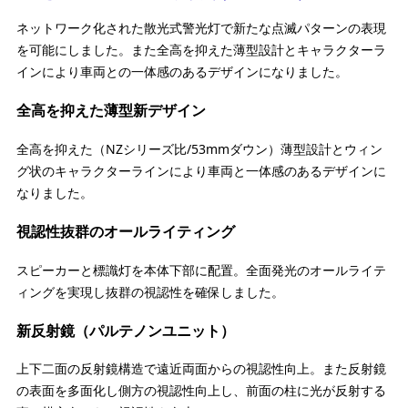
ネットワーク化された散光式警光灯で新たな点滅パターンの表現
を可能にしました。また全高を抑えた薄型設計とキャラクターラ
インにより車両との一体感のあるデザインになりました。
全高を抑えた薄型新デザイン
全高を抑えた（NZシリーズ比/53mmダウン）薄型設計とウィン
グ状のキャラクターラインにより車両と一体感のあるデザインに
なりました。
視認性抜群のオールライティング
スピーカーと標識灯を本体下部に配置。全面発光のオールライテ
ィングを実現し抜群の視認性を確保しました。
新反射鏡（パルテノンユニット）
上下二面の反射鏡構造で遠近両面からの視認性向上。また反射鏡
の表面を多面化し側方の視認性向上し、前面の柱に光が反射する