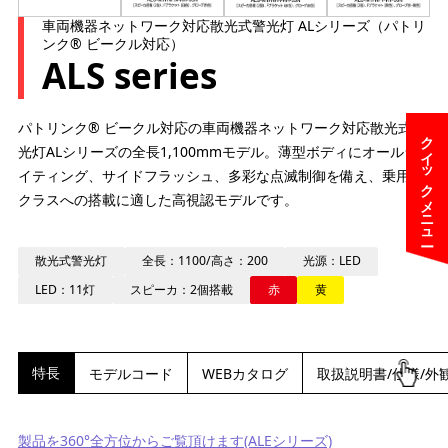
車両機器ネットワーク対応散光式警光灯 ALシリーズ（パトリ
ンク® ビークル対応）
ALS series
パトリンク® ビークル対応の車両機器ネットワーク対応散光式警
クイックメニュー
光灯ALシリーズの全長1,100mmモデル。薄型ボディにオールラ
イティング、サイドフラッシュ、多彩な点滅制御を備え、乗用車
クラスへの搭載に適した高視認モデルです。
散光式警光灯
全長：1100/高さ：200
光源：LED
LED：11灯
スピーカ：2個搭載
赤
黄
特長
モデルコード
WEBカタログ
取扱説明書/仕様/外
製品を360°全方位からご覧頂けます(ALEシリーズ)