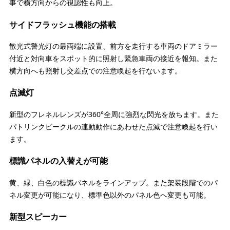
事で横方向からの視認性も向上。
サイドフラッシュ機能の搭載
散光式警光灯の最両端に設置、前方を走行する車両のドアミラー
付近と対向車をスポット的に照射し緊急車両の接近を報知。また
横方向へも照射し交差点での注意喚起を行ないます。
点滅灯
新型のフレネルレンズが360°全周に強烈な閃光を放ちます。また
パトリンクビークルの連動動作にあわせた点滅で注意喚起を行い
ます。
標識パネルの入替えが可能
黄、緑、白色の標識パネルをラインアップ。また架装段階でのパ
ネル変更が可能になり、標準色以外のパネル色へ変更も可能。
新型スピーカー