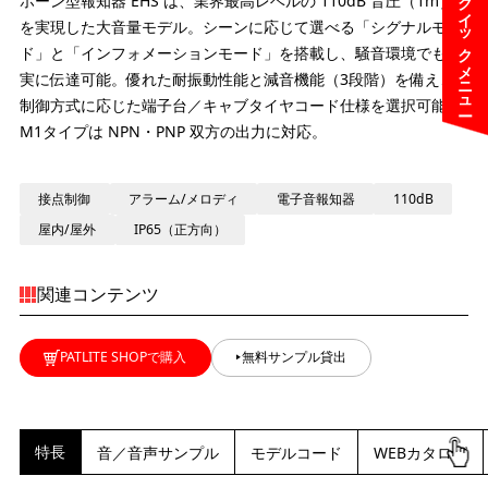
クイックメニュー
ホーン型報知器 EHS は、業界最高レベルの 110dB 音圧（1m）
を実現した大音量モデル。シーンに応じて選べる「シグナルモー
ド」と「インフォメーションモード」を搭載し、騒音環境でも確
実に伝達可能。優れた耐振動性能と減音機能（3段階）を備え、
制御方式に応じた端子台／キャブタイヤコード仕様を選択可能。
M1タイプは NPN・PNP 双方の出力に対応。
接点制御
アラーム/メロディ
電子音報知器
110dB
屋内/屋外
IP65（正方向）
関連コンテンツ
PATLITE SHOPで購入
無料サンプル貸出
特長
音／音声サンプル
モデルコード
WEBカタログ