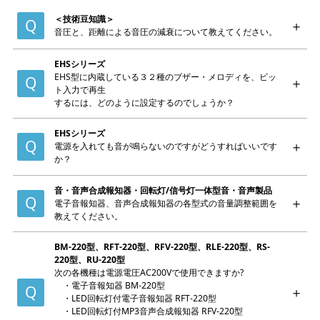
＜技術豆知識＞
音圧と、距離による音圧の減衰について教えてください。
EHSシリーズ
EHS型に内蔵している３２種のブザー・メロディを、ビッ
ト入力で再生
するには、どのように設定するのでしょうか？
EHSシリーズ
電源を入れても音が鳴らないのですがどうすればいいです
か？
音・音声合成報知器・回転灯/信号灯一体型音・音声製品
電子音報知器、音声合成報知器の各型式の音量調整範囲を
教えてください。
BM-220型、RFT-220型、RFV-220型、RLE-220型、RS-
220型、RU-220型
次の各機種は電源電圧AC200Vで使用できますか?
・電子音報知器 BM-220型
・LED回転灯付電子音報知器 RFT-220型
・LED回転灯付MP3音声合成報知器 RFV-220型