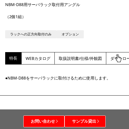
NBM-D88用サーバラック取付用アングル
（2個1組）
ラックへの正方向取付のみ
オプション
特長
WEBカタログ
取扱説明書/仕様/外観図
ダウンロ
●NBM-D88をサーバラックに取付けるために使用します。
お問い合わせ
サンプル貸出