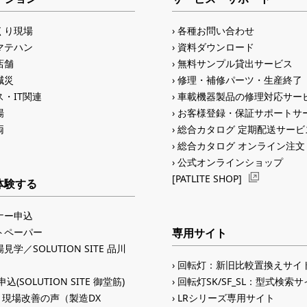
くり現場
各種お問い合わせ
マテハン
資料ダウンロード
店舗
無料サンプル貸出サービス
減災
修理・補修パーツ・生産終了
・IT関連
車載機器製品の修理対応サー
場
お客様登録・保証サポートサ
両
総合カタログ 定期配送サービ
総合カタログ オンライン注文
公式オンラインショップ
[PATLITE SHOP]
体験する
ナー申込
トペーパー
専用サイト
見学／SOLUTION SITE 品川
回転灯：新旧比較置換えサイ
込(SOLUTION SITE 御堂筋)
回転灯SK/SF_SL：型式検索
入 現場改善の声（製造DX
LRシリーズ専用サイト