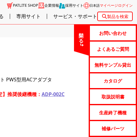
PATLITE SHOP
企業情報
採用サイト
マイページログイン
日本語
る
専用サイト
サービス・サポート
製品を検索
閉じる
お問い合わせ
よくあるご質問
無料サンプル貸出
 PWS型用ACアダプタ
カタログ
予定】推奨後継機種：
ADP-002C
取扱説明書
生産終了機種
補修パーツ