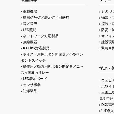
車載機器
ものづ
積層信号灯／表示灯／回転灯
物流・
音／音声
流通・
LED照明
防災・
ネットワーク対応製品
オフィス
無線機器
建設現
IO-Link対応製品
緊急車
ホイスト用押ボタン開閉器／小型ペン
ダントスイッチ
操作用／動力用押ボタン開閉器／ニッ
学ぶ・
スイ®液面リレー
LED表示ボード
ウェビ
センサ機器
ホワイ
防爆製品
三田工場
見学申込
DX商談申
IoT導