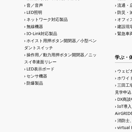
音／音声
流通・
LED照明
防災・
ネットワーク対応製品
オフィス
無線機器
建設現
IO-Link対応製品
緊急車
ホイスト用押ボタン開閉器／小型ペン
ダントスイッチ
操作用／動力用押ボタン開閉器／ニッ
学ぶ・
スイ®液面リレー
LED表示ボード
ウェビ
センサ機器
ホワイ
防爆製品
三田工場
見学申込
DX商談申
IoT導
AirGR
消防士、
virtual