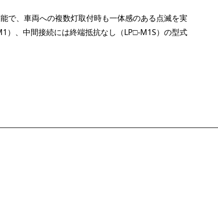
可能で、車両への複数灯取付時も一体感のある点滅を実
）、中間接続には終端抵抗なし（LP□-M1S）の型式