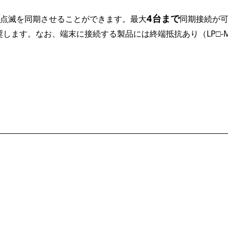
4台まで
1 の点滅を同期させることができます。最大
同期接続が
ます。なお、端末に接続する製品には終端抵抗あり（LP□-M1