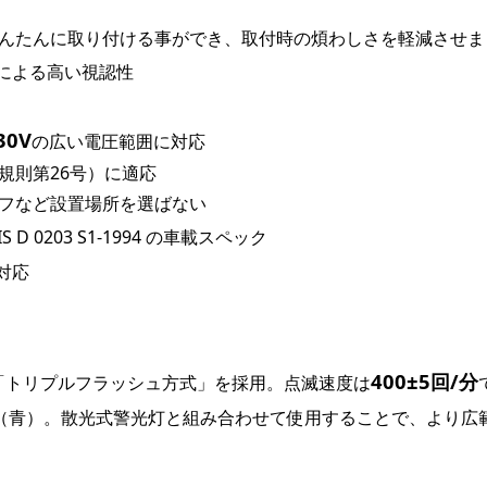
んたんに取り付ける事ができ、取付時の煩わしさを軽減させま
による高い視認性
30V
の広い電圧範囲に対応
規則第26号）に適応
フなど設置場所を選ばない
JIS D 0203 S1-1994 の車載スペック
対応
400±5回/分
滅する「トリプルフラッシュ方式」を採用。点滅速度は
（青）。散光式警光灯と組み合わせて使用することで、より広