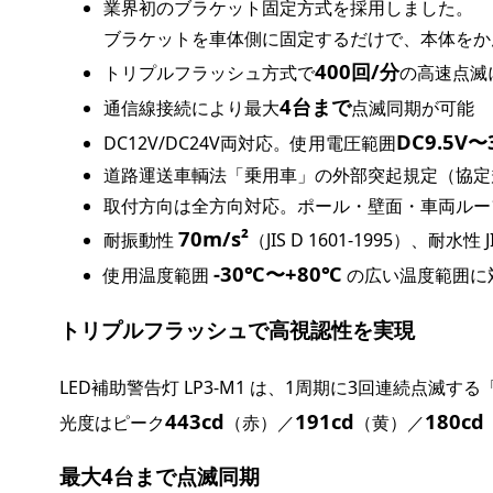
業界初のブラケット固定方式を採用しました。
ブラケットを車体側に固定するだけで、本体をか
400回/分
トリプルフラッシュ方式で
の高速点滅
4台まで
通信線接続により最大
点滅同期が可能
DC9.5V〜
DC12V/DC24V両対応。使用電圧範囲
道路運送車輌法「乗用車」の外部突起規定（協定
取付方向は全方向対応。ポール・壁面・車両ルー
70m/s²
耐振動性
（JIS D 1601-1995）、耐水性 
-30℃〜+80℃
使用温度範囲
の広い温度範囲に
トリプルフラッシュで高視認性を実現
LED補助警告灯 LP3-M1 は、1周期に3回連続点
443cd
191cd
180cd
光度はピーク
（赤）／
（黄）／
最大4台まで点滅同期