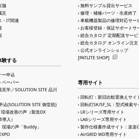
店舗
無料サンプル貸出サービス
減災
修理・補修パーツ・生産終了
・IT関連
車載機器製品の修理対応サー
場
お客様登録・保証サポートサ
両
総合カタログ 定期配送サービ
総合カタログ オンライン注文
公式オンラインショップ
[PATLITE SHOP]
体験する
ナー申込
トペーパー
専用サイト
見学／SOLUTION SITE 品川
回転灯：新旧比較置換えサイ
込(SOLUTION SITE 御堂筋)
回転灯SK/SF_SL：型式検索
入 現場改善の声（製造DX
LRシリーズ専用サイト
ID®導入）
LA6シリーズ専用サイト
現場の声「Buddy」
製作仕様書作成サイト：楽楽C
 EXPO
AirGRID WD専用サイト