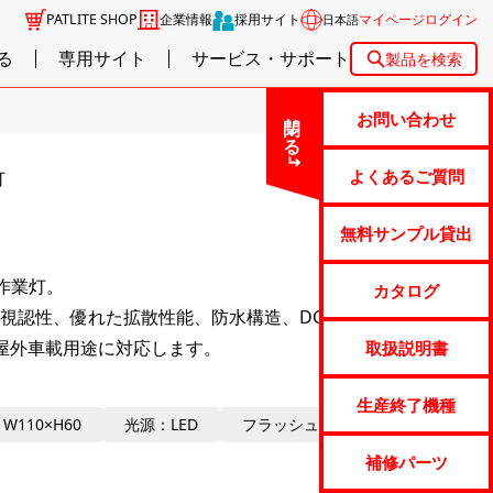
PATLITE SHOP
企業情報
採用サイト
マイページログイン
日本語
る
専用サイト
サービス・サポート
製品を検索
閉じる
お問い合わせ
よくあるご質問
灯
無料サンプル貸出
D作業灯。
カタログ
認性、優れた拡散性能、防水構造、DC12V/DC24V対
屋外車載用途に対応します。
取扱説明書
生産終了機種
W110×H60
光源：LED
フラッシュ
屋外可
補修パーツ