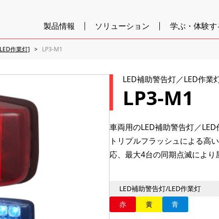
製品情報
ソリューション
学ぶ・体験す
LED作業灯]
LP3-M1
LED補助警告灯／LED作業
LP3-M1
車両用のLED補助警告灯／LE
トリプルフラッシュによる高い視
応、最大4台の同期点滅により
LED補助警告灯/LED作業灯
赤
黄
青