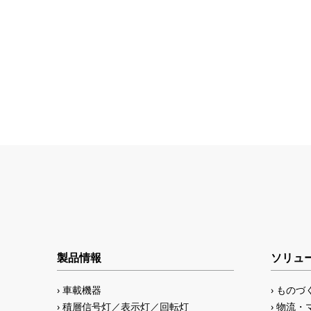
製品情報
ソリュ
車載機器
ものづ
積層信号灯／表示灯／回転灯
物流・