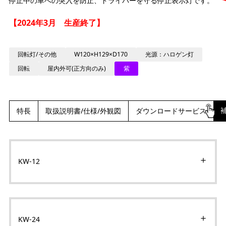
停止中の車への突入を防止、ドライバーを守る停止表示灯です。
【2024年3月 生産終了】
回転灯/その他
W120×H129×D170
光源：ハロゲン灯
回転
屋内外可(正方向のみ)
紫
特長
取扱説明書/仕様/外観図
ダウンロードサービス
KW-12
KW-24