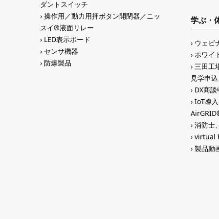
ダントスイッチ
操作用／動力用押ボタン開閉器／ニッ
学ぶ・
スイ®液面リレー
LED表示ボード
ウェビ
センサ機器
ホワイ
防爆製品
三田工場
見学申込
DX商談申
IoT導
AirGR
消防士、
virtual
製品動