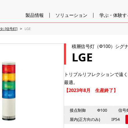
製品情報
ソリューション
学ぶ・体験す
: [信号灯]
LGE
積層信号灯（Φ100）シグ
LGE
トリプルリフレクションで遠く
最適。
【2023年8月 生産終了】
接点制御
Φ100
信号
屋内(正方向のみ)
IP54