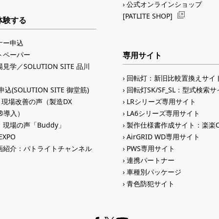
公式オンラインショップ
[PATLITE SHOP]
体験する
ナー申込
トペーパー
専用サイト
見学／SOLUTION SITE 品川
回転灯：新旧比較置換えサイ
込(SOLUTION SITE 御堂筋)
回転灯SK/SF_SL：型式検索
入 現場改善の声（製造DX
LRシリーズ専用サイト
ID®導入）
LA6シリーズ専用サイト
現場の声「Buddy」
製作仕様書作成サイト：楽楽C
 EXPO
AirGRID WD専用サイト
画紹介：パトライトチャンネル
PWS専用サイト
連携パートナー
車種別パッケージ
青色防犯サイト