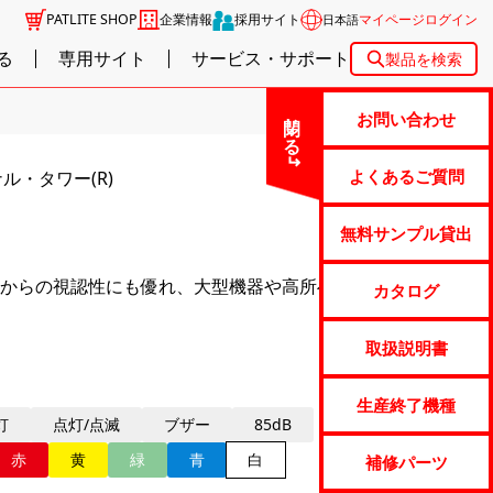
PATLITE SHOP
企業情報
採用サイト
マイページログイン
日本語
る
専用サイト
サービス・サポート
製品を検索
閉じる
お問い合わせ
よくあるご質問
ナル・タワー(R)
無料サンプル貸出
からの視認性にも優れ、大型機器や高所への取付けに
カタログ
取扱説明書
生産終了機種
灯
点灯/点滅
ブザー
85dB
赤
黄
緑
青
白
補修パーツ