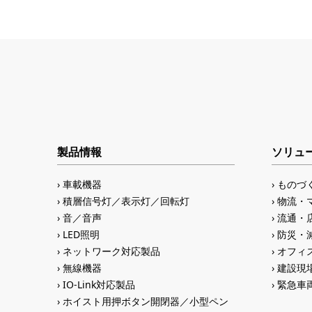
製品情報
ソリュ
車載機器
ものづ
積層信号灯／表示灯／回転灯
物流・
音／音声
流通・
LED照明
防災・
ネットワーク対応製品
オフィス
無線機器
建設現
IO-Link対応製品
緊急車
ホイスト用押ボタン開閉器／小型ペン