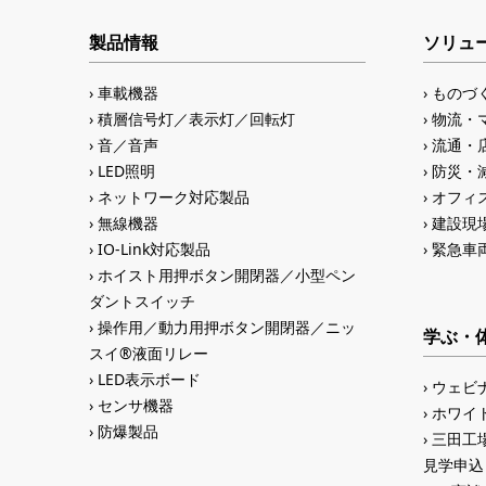
製品情報
ソリュ
車載機器
ものづ
積層信号灯／表示灯／回転灯
物流・
音／音声
流通・
LED照明
防災・
ネットワーク対応製品
オフィス
無線機器
建設現
IO-Link対応製品
緊急車
ホイスト用押ボタン開閉器／小型ペン
ダントスイッチ
操作用／動力用押ボタン開閉器／ニッ
学ぶ・
スイ®液面リレー
LED表示ボード
ウェビ
センサ機器
ホワイ
防爆製品
三田工場
見学申込