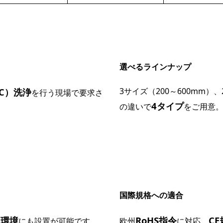
選べるラインナップ
℃）洗浄
3サイズ（200～600mm
を行う現場で要求さ
4タイプ
の違いで
をご用意
国際規格への適合
温環境
RoHS指令
CE
にも設置が可能です。
欧州
に対応。