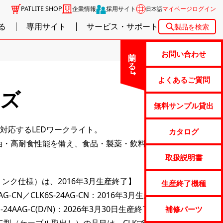
PATLITE SHOP
企業情報
採用サイト
マイページログイン
日本語
る
専用サイト
サービス・サポート
製品を検索
閉じる
お問い合わせ
よくあるご質問
ーズ
無料サンプル貸出
対応するLEDワークライト。
カタログ
の防水・耐油・高耐食性能を備え、食品・製薬・飲料業の現場照明
取扱説明書
線リンク仕様）は、2016年3月生産終了】
生産終了機種
24AG-CN／CLK6S-24AG-CN：2016年3月生産終了】
K3S-24AAG-C(D/N)：2026年3月30日生産終了】
補修パーツ