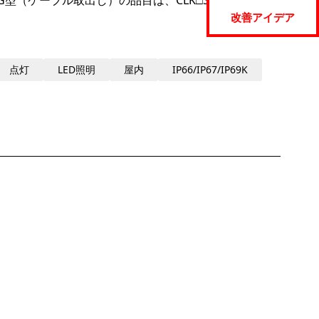
-24AG型（ケーブル取出し）の品目は、CLK□S-24AAG型へ
改善アイデア
点灯
LED照明
屋内
IP66/IP67/IP69K