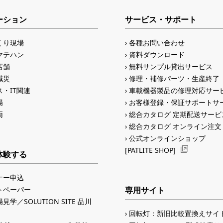
ーション
サービス・サポート
くり現場
各種お問い合わせ
マテハン
資料ダウンロード
店舗
無料サンプル貸出サービス
減災
修理・補修パーツ・生産終了
・IT関連
車載機器製品の修理対応サー
場
お客様登録・保証サポートサ
両
総合カタログ 定期配送サービ
総合カタログ オンライン注文
公式オンラインショップ
[PATLITE SHOP]
体験する
ナー申込
トペーパー
専用サイト
見学／SOLUTION SITE 品川
回転灯：新旧比較置換えサイ