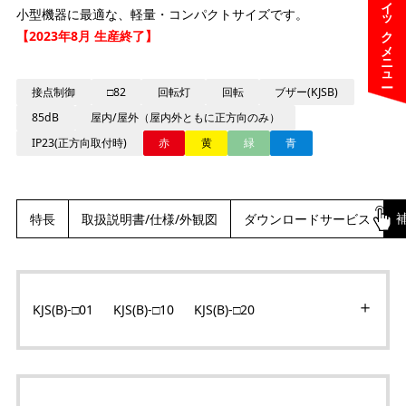
クイックメニュー
小型機器に最適な、軽量・コンパクトサイズです。
【2023年8月 生産終了】
接点制御
□82
回転灯
回転
ブザー(KJSB)
85dB
屋内/屋外（屋内外ともに正方向のみ）
IP23(正方向取付時)
赤
黄
緑
青
特長
取扱説明書/仕様/外観図
ダウンロードサービス
KJS(B)-□01 KJS(B)-□10 KJS(B)-□20