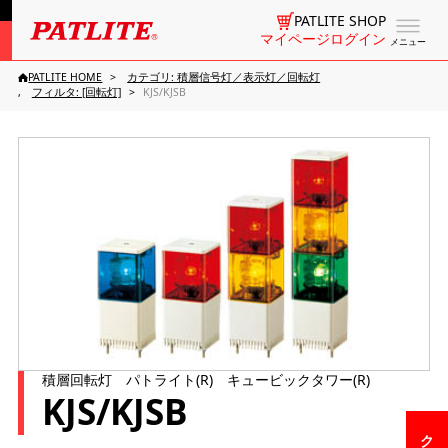
PATLITE SHOP
マイページログイン
メニュー
PATLITE HOME
カテゴリ: 積層信号灯／表示灯／回転灯
フィルタ: [回転灯]
KJS/KJSB
積層回転灯 パトライト(R) キュービックタワー(R)
KJS/KJSB