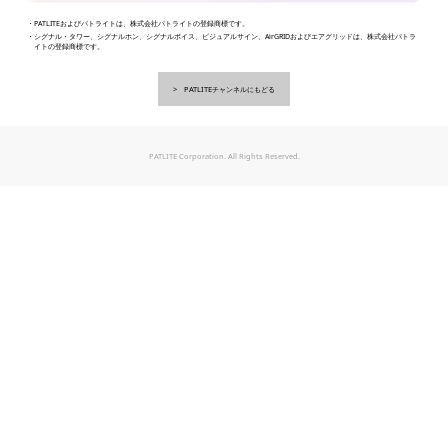
・PATLITEおよびパトライトは、株式会社パトライトの登録商標です。
・シグナル・タワー、シグナルホン、シグナルボイス、ビジュアルサイン、AirGRIDおよびエアグリッドは、株式会社パトラ
イトの登録商標です。
PATLITEチャンネルにもどる
PATLITE Corporation. All Rights Reserved.