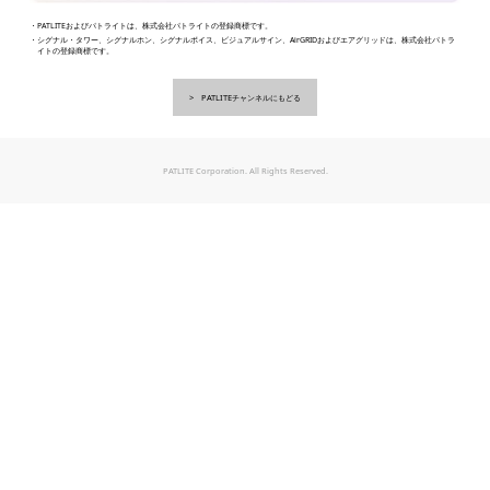
・PATLITEおよびパトライトは、株式会社パトライトの登録商標です。
・シグナル・タワー、シグナルホン、シグナルボイス、ビジュアルサイン、AirGRIDおよびエアグリッドは、株式会社パトラ
イトの登録商標です。
PATLITEチャンネルにもどる
PATLITE Corporation. All Rights Reserved.