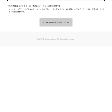
・PATLITEおよびパトライトは、株式会社パトライトの登録商標です。
・シグナル・タワー、シグナルホン、シグナルボイス、ビジュアルサイン、AirGRIDおよびエアグリッドは、株式会社パトラ
イトの登録商標です。
PATLITEチャンネルにもどる
PATLITE Corporation. All Rights Reserved.