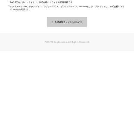
・PATLITEおよびパトライトは、株式会社パトライトの登録商標です。
・シグナル・タワー、シグナルホン、シグナルボイス、ビジュアルサイン、AirGRIDおよびエアグリッドは、株式会社パトラ
イトの登録商標です。
PATLITEチャンネルにもどる
PATLITE Corporation. All Rights Reserved.