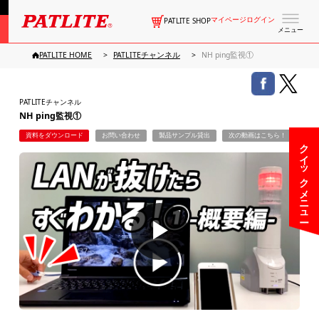
マイページログイン
PATLITE SHOP
メニュー
PATLITE HOME
PATLITEチャンネル
NH ping監視①
PATLITEチャンネル
NH ping監視①
資料をダウンロード
お問い合わせ
製品サンプル貸出
次の動画はこちら！
クイックメニュー
▶