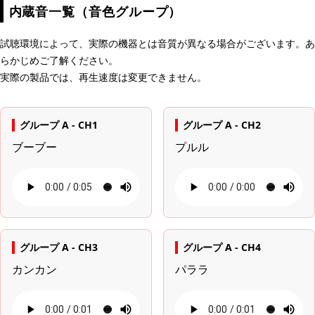
内蔵音一覧（音色グループ）
試聴環境によって、実際の機器とは音質が異なる場合がございます。あ
らかじめご了解ください。
実際の製品では、再生速度は変更できません。
グループ A - CH1
グループ A - CH2
ブーブー
プルル
グループ A - CH3
グループ A - CH4
カンカン
パララ