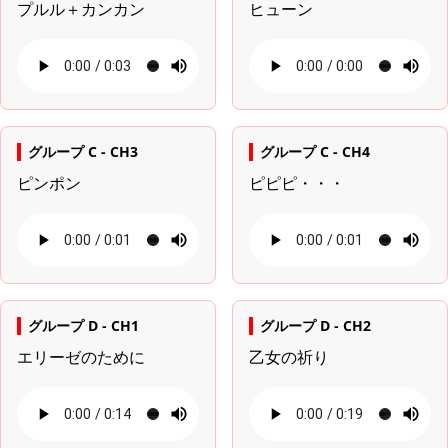
プルル＋カンカン
ヒューン
グループ C - CH3
グループ C - CH4
ピンポン
ピピピ・・・
グループ D - CH1
グループ D - CH2
エリーゼのために
乙女の祈り