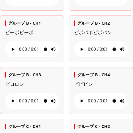
グループ B - CH1
グループ B - CH2
ピーポピーポ
ピポパポピポパン
グループ B - CH3
グループ B - CH4
ピロロン
ピピピン
グループ C - CH1
グループ C - CH2