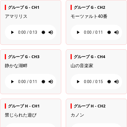
グループ G - CH1
グループ G - CH2
アマリリス
モーツァルト40番
グループ G - CH3
グループ G - CH4
静かな湖畔
山の音楽家
グループ H - CH1
グループ H - CH2
禁じられた遊び
カノン