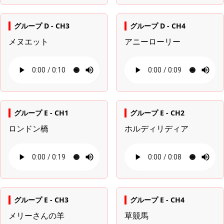
グループ D - CH3
グループ D - CH4
メヌエット
アニーローリー
グループ E - CH1
グループ E - CH2
ロンドン橋
ホルディリディア
グループ E - CH3
グループ E - CH4
メリーさんの羊
草競馬